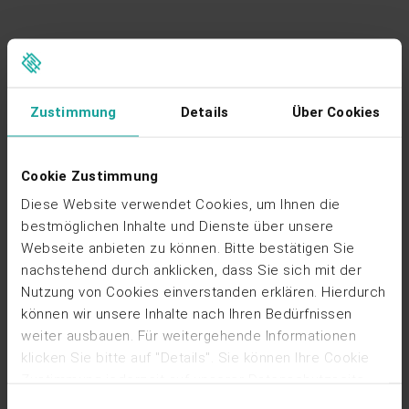
Zustimmung
Details
Über Cookies
Gute Neuigkeiten: Erleichterungen bei der
Stromsteuer
Cookie Zustimmung
Diese Website verwendet Cookies, um Ihnen die
Der Bundestag hat am 13.11.2025 ein Gesetz zur
bestmöglichen Inhalte und Dienste über unsere
Änderung des Energiesteuer- und des
Stromsteuergesetzes beschlossen. Unter anderem
Webseite anbieten zu können. Bitte bestätigen Sie
gelten EE-Anlagen mit einer installierten Leistung unter
nachstehend durch anklicken, dass Sie sich mit der
2 MW nicht mehr als Versorger und sind damit nicht
Nutzung von Cookies einverstanden erklären. Hierdurch
mehr stromsteuerpflichtig. Die Stromsteuermeldung
können wir unsere Inhalte nach Ihren Bedürfnissen
für das Jahr 2025 ist aber noch fällig und muss bis
weiter ausbauen. Für weitergehende Informationen
zum 31.05.2026 abgeben werden.
klicken Sie bitte auf "Details". Sie können Ihre Cookie
Zustimmung jederzeit auf unserer Datenschutzseite
Zusätzlich wird die standortübergreifenden
ändern oder widerrufen, indem Sie dort auf "Cookies
Einwilligungsauswahl