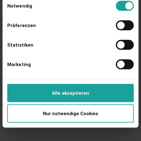
Anlagenverklammerung aufgehoben.
verwalten" klicken.
Hier geht's zu unserer
Notwendig
Datenschutzseite.
Präferenzen
Statistiken
Marketing
Alle akzeptieren
Nur notwendige Cookies