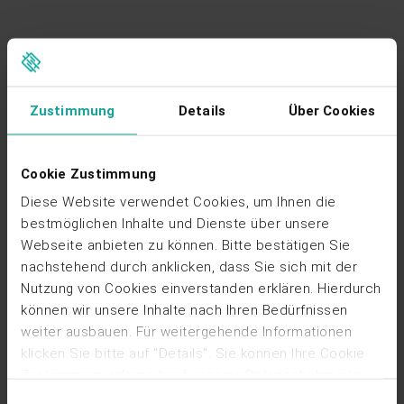
Zustimmung
Details
Über Cookies
Änderung der Ausgleichszahlung
Cookie Zustimmung
Mit der EnWG-Novelle 2025 gilt seit dem
23.12.2025 eine grundlegende Änderung
Diese Website verwendet Cookies, um Ihnen die
beim bilanziellen Ausgleich von Redispatch-
bestmöglichen Inhalte und Dienste über unsere
Maßnahmen in Verteilnetzen:
Webseite anbieten zu können. Bitte bestätigen Sie
nachstehend durch anklicken, dass Sie sich mit der
Der Verteilnetzbetreiber zahlt den Aufwendungsersatz
Nutzung von Cookies einverstanden erklären. Hierdurch
nicht mehr an den
können wir unsere Inhalte nach Ihren Bedürfnissen
Bilanzkreisverantwortlichen/Direktvermarkter
weiter ausbauen. Für weitergehende Informationen
(BKV/DV), sondern an den Anlagenbetreiber.
klicken Sie bitte auf "Details". Sie können Ihre Cookie
Zustimmung jederzeit auf unserer Datenschutzseite
Der Anlagenbetreiber erhält diesen Betrag als
ändern oder widerrufen, indem Sie dort auf "Cookies
Einwilligungsauswahl
Bestandteil des finanziellen Redispatch-