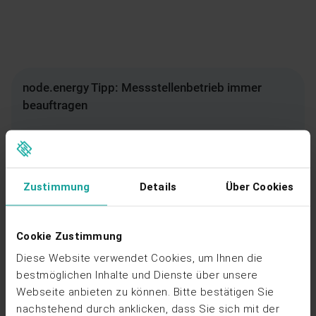
node.energy Tipp: Messstellenbetrieb immer
beauftragen
Alle abrechnungsrelevanten Stromzähler sollten immer
von einem grundzuständigen oder wettbewerblichen
Zustimmung
Details
Über Cookies
Messstellenbetreiber betrieben werden. Der
eigenständige Messstellenbetrieb ist aus mehreren
Gründen nicht zu empfehlen:
Cookie Zustimmung
Die Stromzähler, über die Sie Ihre Abnehmer
Diese Website verwendet Cookies, um Ihnen die
abrechnen, müssen geeicht sein und diese
bestmöglichen Inhalte und Dienste über unsere
Eichung muss grundsätzlich alle acht Jahre
Webseite anbieten zu können. Bitte bestätigen Sie
erneuert werden. Dazu werden die Stromzähler
nachstehend durch anklicken, dass Sie sich mit der