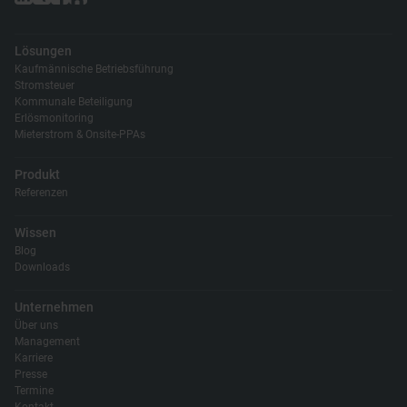
Lösungen
Kaufmännische Betriebsführung
Stromsteuer
Kommunale Beteiligung
Erlösmonitoring
Mieterstrom & Onsite-PPAs
Produkt
Referenzen
Wissen
Blog
Downloads
Unternehmen
Über uns
Management
Karriere
Presse
Termine
Kontakt