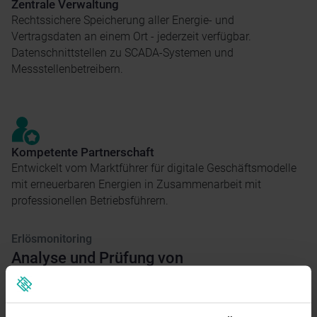
Zentrale Verwaltung
Rechtssichere Speicherung aller Energie- und
Vertragsdaten an einem Ort - jederzeit verfügbar.
Datenschnittstellen zu SCADA-Systemen und
Messstellenbetreibern.
Kompetente Partnerschaft
Entwickelt vom Marktführer für digitale Geschäftsmodelle
mit erneuerbaren Energien in Zusammenarbeit mit
professionellen Betriebsführern.
Erlösmonitoring
Analyse und Prüfung von
Vermarktungserlösen
Anlagenbetreiber müssen für eine genaue Übersicht Ihrer
Erlöse nicht nur die notwendigen Energiedaten aus