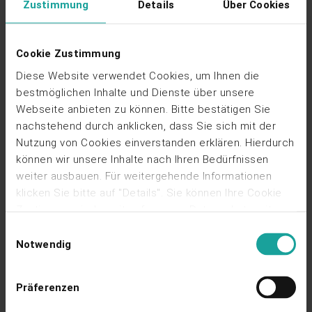
Zustimmung
Details
Über Cookies
verschiedenen Quellen fehlerfrei zusammentragen, sondern
zugleich die Abrechnungen des Direktvermarkters und
Netzbetreibers (inkl. Redispatch-Mengen) erfassen. Für
Cookie Zustimmung
jede Anlage. Monat für Monat.
Diese Website verwendet Cookies, um Ihnen die
Mit opti.node Cockpit überwachen Sie Ihre Erlöse
bestmöglichen Inhalte und Dienste über unsere
automatisiert, effizient und transparent!
Webseite anbieten zu können. Bitte bestätigen Sie
nachstehend durch anklicken, dass Sie sich mit der
Kontakt aufnehmen
Nutzung von Cookies einverstanden erklären. Hierdurch
können wir unsere Inhalte nach Ihren Bedürfnissen
weiter ausbauen. Für weitergehende Informationen
klicken Sie bitte auf "Details". Sie können Ihre Cookie
Zustimmung jederzeit auf unserer Datenschutzseite
ändern oder widerrufen, indem Sie dort auf "Cookies
Einwilligungsauswahl
verwalten" klicken.
Hier geht's zu unserer
Notwendig
Datenschutzseite.
Präferenzen