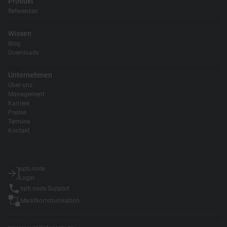
Produkt
Referenzen
Wissen
Blog
Downloads
Unternehmen
Über uns
Management
Karriere
Presse
Termine
Kontakt
opti.node
Login
opti.node Support
Marktkommunikation