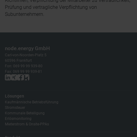
Richtlinien, Verpflichtung der Mitarbeiter zu Vertraulichkeit,
Prüfung und vertragliche Verpflichtung von
Subunternehmern.
node.energy GmbH
Carl-von-Noorden-Platz 5
60596 Frankfurt
Fon: 069 99 99 939-80
Fax: 069 99 99 939-81
Lösungen
Kaufmännische Betriebsführung
Stromsteuer
Kommunale Beteiligung
Erlösmonitoring
Mieterstrom & Onsite-PPAs