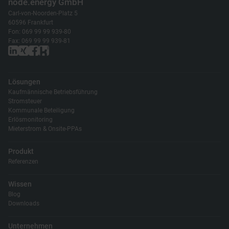
node.energy GmbH
Carl-von-Noorden-Platz 5
60596 Frankfurt
Fon: 069 99 99 939-80
Fax: 069 99 99 939-81
Lösungen
Kaufmännische Betriebsführung
Stromsteuer
Kommunale Beteiligung
Erlösmonitoring
Mieterstrom & Onsite-PPAs
Produkt
Referenzen
Wissen
Blog
Downloads
Unternehmen