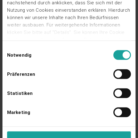
nachstehend durch anklicken, dass Sie sich mit der
Poster
Die Mieterstrom-Modelle im Vergleich
Nutzung von Cookies einverstanden erklären. Hierdurch
Ansehen
können wir unsere Inhalte nach Ihren Bedürfnissen
weiter ausbauen. Für weitergehende Informationen
klicken Sie bitte auf "Details". Sie können Ihre Cookie
Zustimmung jederzeit auf unserer Datenschutzseite
ändern oder widerrufen, indem Sie dort auf "Cookies
Einwilligungsauswahl
verwalten" klicken.
Hier geht's zu unserer
Notwendig
Datenschutzseite.
Poster
Gewerblicher Mieterstrom in 2 Phasen
Präferenzen
Ansehen
Statistiken
Marketing