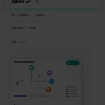
Digitaler Zwilling
Abbildung Ihrer Liegenschaften in einem zentralen
Tool – erweiterbar mit beliebig vielen Standorten,
Aufgabenmanagement
Anlagen und Rechtseinheiten.
Dank integriertem Energierechtsmonitoring sehen
Sie alle anstehenden Aufgaben auf einen Blick. Nie
Dokumentation
wieder Strafzahlungen wegen verpasster Fristen!
Volle Transparenz: Erhalten Sie zu Ihren
Meldungen rechtskonforme und belastbare
Vorlagen
Dokumentationen, die alle Berechnungsformeln
Nutzen Sie unsere laufend aktualisierten und in der
übersichtlich aufschlüsseln.
Praxis tausendfach bewährten Dokument-Vorlagen
für Ihre Meldungen und Abrechnungen.