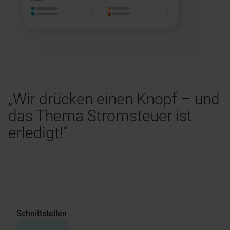
„Wir drücken einen Knopf – und
Oliver Wobick
Portfoliomanager & Financial Accounting
das Thema Stromsteuer ist
windpunx GmbH & Co. KG
erledigt!“
Schnittstellen