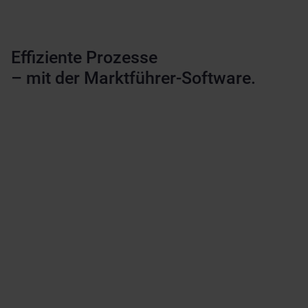
Effiziente Prozesse
– mit der Marktführer-Software.
14.000
+
Wind- und PV-Anlagen
300.000
+
Formulare und Abrechnungen
434
+
Gigawatt (GWp) verwaltete Anlagenleistung