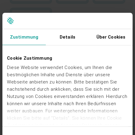
Zustimmung
Details
Über Cookies
Add-ons
Cookie Zustimmung
Volle Flexibilität und Skalierbarkeit
Diese Website verwendet Cookies, um Ihnen die
opti.node Cockpit können Sie einfach nach Bedarf durch
bestmöglichen Inhalte und Dienste über unsere
praktische Add-ons erweitern. Zusätzlich entwickeln wir
Webseite anbieten zu können. Bitte bestätigen Sie
ständig neue Lösungen, mit denen Sie die Effizienz Ihrer
nachstehend durch anklicken, dass Sie sich mit der
kaufmännischen Betriebsführung weiter steigern können:
Nutzung von Cookies einverstanden erklären. Hierdurch
können wir unsere Inhalte nach Ihren Bedürfnissen
weiter ausbauen. Für weitergehende Informationen
klicken Sie bitte auf "Details". Sie können Ihre Cookie
Stromsteuer
Zustimmung jederzeit auf unserer Datenschutzseite
Meldepflichten gegenüber Hauptzollämtern
ändern oder widerrufen, indem Sie dort auf "Cookies
Einwilligungsauswahl