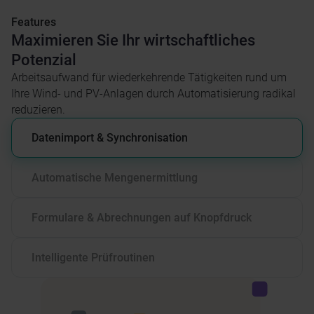
Features
Maximieren Sie Ihr wirtschaftliches
Potenzial
Arbeitsaufwand für wiederkehrende Tätigkeiten rund um
Ihre Wind- und PV-Anlagen durch Automatisierung radikal
reduzieren.​
Datenimport & Synchronisation
Sparen Sie sich viel manuellen Zeitaufwand durch
die automatisierten Importfunktionen von MSB-
Automatische Mengenermittlung
Daten, Untermesssystemen und SCADA-Daten.
Eigenverbrauch, Drittmengen, Einspeisemengen,
Stromlieferungen und mehr. opti.node berechnet
Formulare & Abrechnungen auf Knopfdruck
Ihre Mengen und grenzt sie voneinander ab.
Automatisches Ausfüllen der amtlichen Formulare
u.a. für StromSt und EnergieSt.
Intelligente Prüfroutinen
opti.node prüft Ihre Meldungen und identifiziert
Optimierungspotenziale bei Abgaben und
Erstattungen.