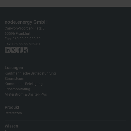
node.energy GmbH
Carl-von-Noorden-Platz 5
60596 Frankfurt
Fon: 069 99 99 939-80
Fax: 069 99 99 939-81
Lösungen
Kaufmännische Betriebsführung
Stromsteuer
Kommunale Beteiligung
Erlösmonitoring
Mieterstrom & Onsite-PPAs
Produkt
Referenzen
Wissen