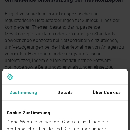
Es gibt verschiedene branchenspezifische und
regulatorische Herausforderungen für Sunrock. Eines der
komplexeren Themen bestand darin, passende
Messkonzepte zu klären oder von gängigen Standards
abweichende Konzepte bei Netzbetreibern einzureichen,
um Verzögerungen bei der Inbetriebnahme von Anlagen zu
vermeiden. Hier konnte node.energy umfassend
unterstützen, indem sie ihre marktführende Software
opti.node sowie Beratungsdienstleistungen einsetzte.
Wir begleiten mehrere Projekte mit Sunrock und
freuen uns zu sehen, wie sie sich dank unserer
Zustimmung
Details
Über Cookies
Lösungen immer stärker selbst befähigen,
Messkonzepte zu kommunizieren und
durchzusetzen.
Cookie Zustimmung
Diese Website verwendet Cookies, um Ihnen die
Leonie Herold, Energieexpertin bei node.energy
bestmöglichen Inhalte und Dienste über unsere