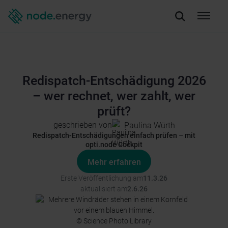
Redispatch-Entschädigung 2026
– wer rechnet, wer zahlt, wer
prüft?
geschrieben von
Paulina Würth
Redispatch-Entschädigungen einfach prüfen – mit
opti.node Cockpit
Mehr erfahren
Erste Veröffentlichung am
11.3.26
aktualisiert am
2.6.26
© Science Photo Library