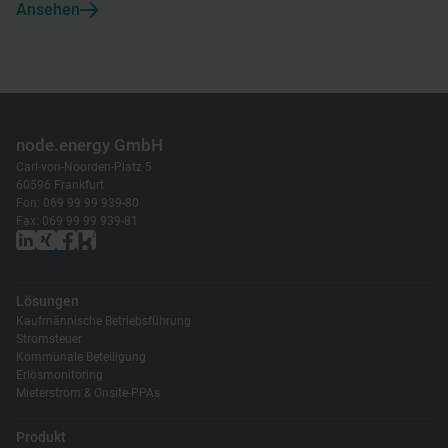
Ansehen
node.energy GmbH
Carl-von-Noorden-Platz 5
60596 Frankfurt
Fon: 069 99 99 939-80
Fax: 069 99 99 939-81
Lösungen
Kaufmännische Betriebsführung
Stromsteuer
Kommunale Beteiligung
Erlösmonitoring
Mieterstrom & Onsite-PPAs
Produkt