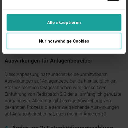
Netzbetreiber abrechnet.
Damit wird ein Prozess, der bislang lediglich auf einer
brancheninternen Vereinbarung beruhte, auf eine
Alle akzeptieren
belastbare gesetzliche Grundlage gestellt. Der Gesetzgeber
legitimiert so nachträglich die seit über drei Jahren gelebte
Praxis und schafft Rechtssicherheit für alle beteiligten
Nur notwendige Cookies
Marktakteure.
Auswirkungen für Anlagenbetreiber
Diese Anpassung hat zunächst keine unmittelbaren
Auswirkungen auf Anlagenbetreiber, da hier lediglich ein
Prozess rechtlich festgeschrieben wird, der seit der
Einführung von Redispatch 2.0 der allumfänglich genutzte
Vorgang war. Allerdings gibt es eine Abweichung vom
bekannten Prozess, die sehr weitreichende Auswirkungen
auf Anlagenbetreiber hat, dazu mehr in Änderung 2.