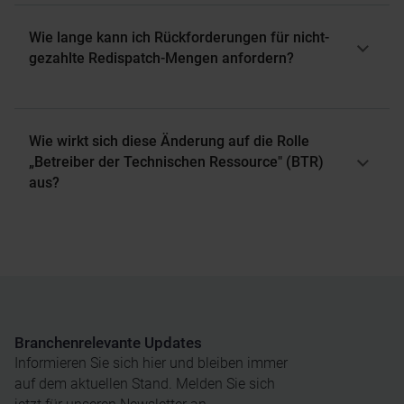
gar nicht vergütet bekommen hat, steht mit dem
Netzbetreiber erforderlich.
Mischpreis besser da
Wie lange kann ich Rückforderungen für nicht-
gezahlte Redispatch-Mengen anfordern?
Es gilt eine Verjährungsfrist von drei Jahren. Darüber
hinaus gibt es aber auch verjährungsfristhemmende
Maßnahmen, wie etwa eine Rechnungsstellung.
Wie wirkt sich diese Änderung auf die Rolle
„Betreiber der Technischen Ressource" (BTR)
aus?
Die BTR-Rolle wird durch diese Neuregelung künftig
weiter an Bedeutung gewinnen.
Branchenrelevante Updates
Informieren Sie sich hier und bleiben immer
auf dem aktuellen Stand. Melden Sie sich