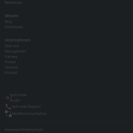
Referenzen
Wissen
Blog
Downloads
Unternehmen
Über uns
Management
Karriere
Presse
Termine
Kontakt
opti.node
Login
opti.node Support
Marktkommunikation
Impressum
Datenschutz