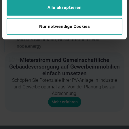
Wir freuen uns, die Kläger Group ganzheitlich
Alle akzeptieren
begleiten zu dürfen – von der Nutzung eigener PV-
Anlagen bis zur Beschaffung ergänzender
Grünstrommengen.
Nur notwendige Cookies
Michael Blichmann, Geschäftsführer von
node.energy
Mieterstrom und Gemeinschaftliche
Gebäudeversorgung auf Gewerbeimmobilien
einfach umsetzen
Schöpfen Sie Potenziale Ihrer PV-Anlage in Industrie
und Gewerbe optimal aus: Von der Planung bis zur
Abrechnung.
Mehr erfahren