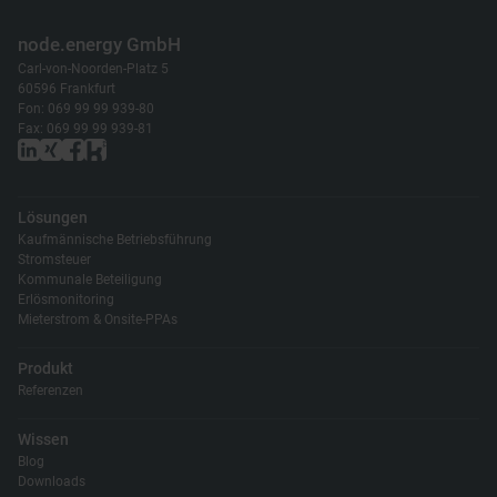
node.energy GmbH
Carl-von-Noorden-Platz 5
60596 Frankfurt
Fon: 069 99 99 939-80
Fax: 069 99 99 939-81
Lösungen
Kaufmännische Betriebsführung
Stromsteuer
Kommunale Beteiligung
Erlösmonitoring
Mieterstrom & Onsite-PPAs
Produkt
Referenzen
Wissen
Blog
Downloads