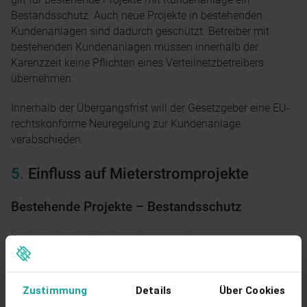
Bestandsschutz. Auch neue Projekte in bestehenden
Kundenanlagen sind dadurch geschützt. Betreiber mit
bestehenden Kundenanlagen müssen innerhalb der
Karenzzeit keine Pflichten eines Verteilnetzbetreibers
übernehmen.
Innerhalb der Übergangsfrist will der Gesetzgeber eine EU-
rechtskonforme Neuregelung zur Kundenanlage
verabschieden.
Einfluss auf Mieterstromprojekte
Bestehende Projekte – Bestandsschutz
Für bestehende Kundenanlagen wurde eine
Bestandsschutzregelung bis Ende 2029 eingeführt. Das
bedeutet: Mieterstrom- und Onsite-PPA-Projekte können im
bisherigen Modus weiterbetrieben werden. PV-Strom darf
Zustimmung
Details
Über Cookies
netzentgeltfrei geliefert werden und die Betreiber müssen