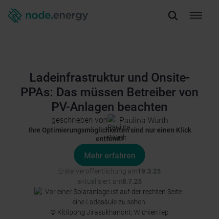
Ladeinfrastruktur und Onsite-
PPAs: Das müssen Betreiber von
PV-Anlagen beachten
geschrieben von
Paulina Würth
Ihre Optimierungsmöglichkeiten sind nur einen Klick
entfernt!
Mehr erfahren
Erste Veröffentlichung am
19.3.25
aktualisiert am
8.7.25
© Kittipong Jirasukhanont; WichienTep