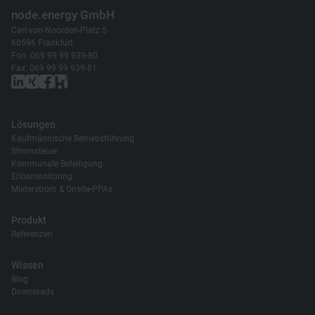
node.energy GmbH
Carl-von-Noorden-Platz 5
60596 Frankfurt
Fon: 069 99 99 939-80
Fax: 069 99 99 939-81
Lösungen
Kaufmännische Betriebsführung
Stromsteuer
Kommunale Beteiligung
Erlösmonitoring
Mieterstrom & Onsite-PPAs
Produkt
Referenzen
Wissen
Blog
Downloads