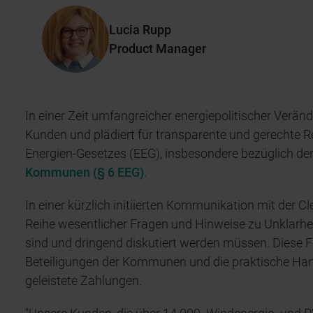
die TeraJoule Energy GmbH, aus der später die C
Dort war er für den Aufbau und den Betrieb eines 
Lucia Rupp
zuständig und verantwortete u.a. das Business
Product Manager
Verkauf seiner Anteile Ende 2015 gründete er 20
In einer Zeit umfangreicher energiepolitischer Verän
M.Sc. Lucia Rupp, Jahrgang 1994 ist Product Ma
Kunden und plädiert für transparente und gerechte
Ihren Abschluss 2018 an der Universität Kassel i
Energien-Gesetzes (EEG), insbesondere bezüglich de
Energieeffizienz und ist seit 2017 in der Energiebr
Kommunen (§ 6 EEG)
.
Bewertung wirtschaftlicher, technischer und reg
regenerativer Energien.
In einer kürzlich initiierten Kommunikation mit der C
Reihe wesentlicher Fragen und Hinweise zu Unklarheit
sind und dringend diskutiert werden müssen. Diese Fr
Beteiligungen der Kommunen und die praktische Ha
geleistete Zahlungen.