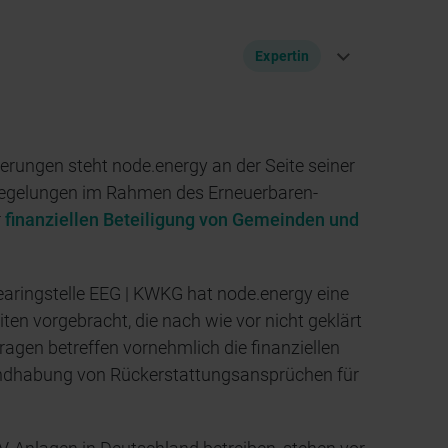
lean Energy Sourcing AG (CLENS) hervorging.
der ersten virtuellen Kraftwerke Deutschlands
Expertin
 Development der Gesamtgruppe. Nach dem
16 die node.energy GmbH.
derungen steht node.energy an der Seite seiner
nager bei der node.energy GmbH. Sie machte
 Regelungen im Rahmen des Erneuerbaren-
m Fach Regenerative Energien und
r
finanziellen Beteiligung von Gemeinden und
anche tätig. Ihr Schwerpunkt liegt in der
ulatorischer Aspekte von Geschäftsmodellen
learingstelle EEG | KWKG hat node.energy eine
en vorgebracht, die nach wie vor nicht geklärt
agen betreffen vornehmlich die finanziellen
ndhabung von Rückerstattungsansprüchen für