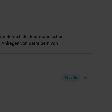
 im Bereich der kaufmännischen
e Anliegen von Betreibern von
Experte
ger Beach-Volleyball-Profi. 2010 gründete er