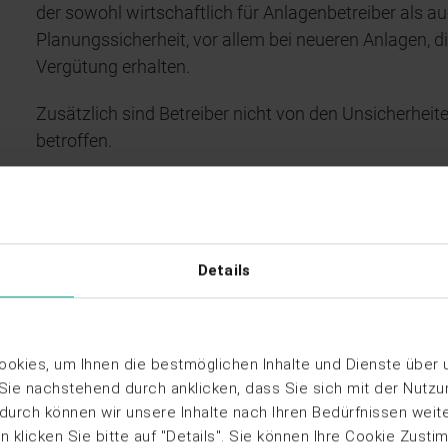
der sowohl wirtschaftlich für Anlagenbetreiber als a
Planungssicherheit, vor allem bei neueren Anlagen, d
Vergütung erhalten.
Zusätzlich sind Betreiber nicht von den Unsicherhe
betroffen.
Vorteile für Verbraucher
Da die Stromlieferung nicht über das öffentliche Netz
Details
Strompreis für den Abnehmer kurz- und langfristig de
Da Direktleitungsverträge meist über einen längeren
können Unternehmen mit einem festen Strompreis r
okies, um Ihnen die bestmöglichen Inhalte und Dienste über
 Sie nachstehend durch anklicken, dass Sie sich mit der Nutz
Der Abnehmer bezieht nachweislich erneuerbaren Str
rdurch können wir unsere Inhalte nach Ihren Bedürfnissen weit
Herkunftsnachweise erhalten.
 klicken Sie bitte auf "Details". Sie können Ihre Cookie Zusti