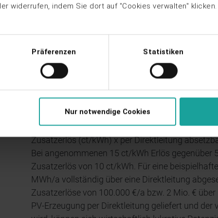
r widerrufen, indem Sie dort auf "Cookies verwalten" klicken
Wann ist eine Direktleitun
Präferenzen
Statistiken
Ob sich eine Direktleitung für Ihre PV-Freiflächenan
Je kürzer die Leitung, desto geringer die Baukost
der PV-Anlage.
Nur notwendige Cookies
Als Daumenregel kann man sagen, dass eine Direktl
Zusatzerlös (ct/kWh) x per Direktleitung absetzb
Bei angenommenen 15 ct/kWh Erlös gegenüber 5 c
Zusatzerlös von 10 ct/kWh. Für eine beispielhaf
MWh/a vollständig über eine Direktleitung abges
Zusatzerlöse von 100.000 €/a bzw. 2 Mio. € über 
PV-Erzeugung per Direktleitung geliefert und der