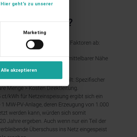
.
Hier geht's zu unserer
g wirtschaftlich?
Marketing
lage lohnt, hängt von mehreren Faktoren ab:
en. Ideal sind Abnehmer in unmittelbarer Nähe
Alle akzeptieren
eitung attraktiv ist, wenn gilt: Spezifischer
are Menge > Kosten Direktleitung.
t/kWh für Netzeinspeisung ergibt sich ein
te 1 MW-PV-Anlage, deren Erzeugung von 1.000
etzt werden kann, würden sich somit
20 Jahre ergeben. Auch wenn nur ein Teil der
 verbleibende Überschuss ins Netz eingespeist