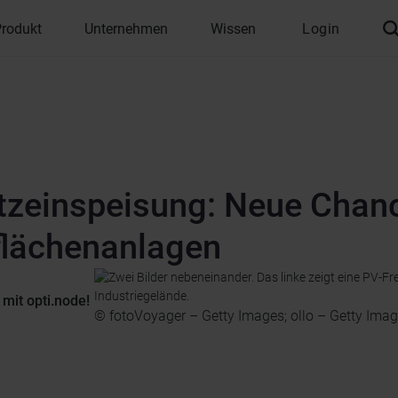
Produkt
Unternehmen
Wissen
Login
etzeinspeisung: Neue Chan
iflächenanlagen
mit opti.node!
© fotoVoyager – Getty Images; ollo – Getty Ima