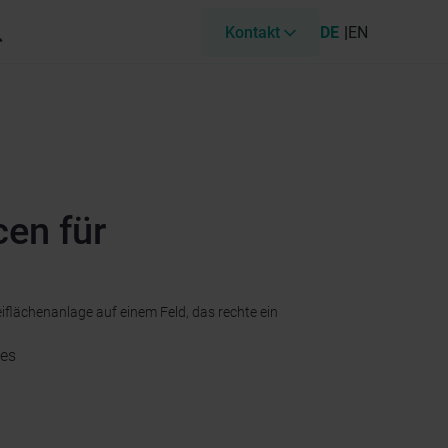
Kontakt
DE
EN
cen für
ges