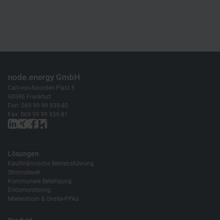
node.energy GmbH
Carl-von-Noorden-Platz 5
60596 Frankfurt
Fon: 069 99 99 939-80
Fax: 069 99 99 939-81
Lösungen
Kaufmännische Betriebsführung
Stromsteuer
Kommunale Beteiligung
Erlösmonitoring
Mieterstrom & Onsite-PPAs