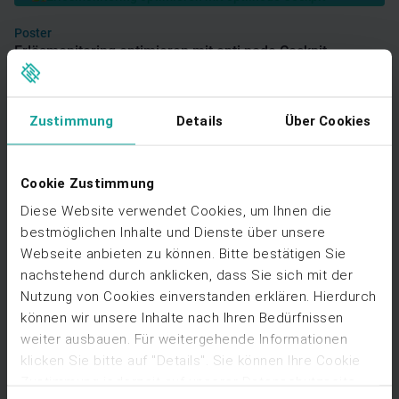
Poster
Erlösmonitoring optimieren mit opti.node Cockpit
Ansehen
Zustimmung
Details
Über Cookies
Cookie Zustimmung
Diese Website verwendet Cookies, um Ihnen die
bestmöglichen Inhalte und Dienste über unsere
Webseite anbieten zu können. Bitte bestätigen Sie
Web-Seminar Aufzeichnung
Redispatch-Entschädigungen 2026 - Wer rechnet ab? Wer
nachstehend durch anklicken, dass Sie sich mit der
zahlt? Wer prüft?
Nutzung von Cookies einverstanden erklären. Hierdurch
Ansehen
können wir unsere Inhalte nach Ihren Bedürfnissen
weiter ausbauen. Für weitergehende Informationen
klicken Sie bitte auf "Details". Sie können Ihre Cookie
Zustimmung jederzeit auf unserer Datenschutzseite