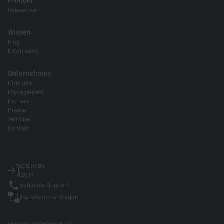
Produkt
Referenzen
Wissen
Blog
Downloads
Unternehmen
Über uns
Management
Karriere
Presse
Termine
Kontakt
opti.node
Login
opti.node Support
Marktkommunikation