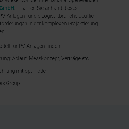
s Wieser von der international operierenden
k GmbH
. Erfahren Sie anhand dieses
PV-Anlagen für die Logistikbranche deutlich
forderungen in der komplexen Projektierung
en.
ell für PV-Anlagen finden
ierung: Ablauf, Messkonzept, Verträge etc.
führung mit opti.node
eis Group