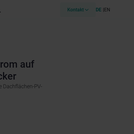
Kontakt
DE
EN
trom auf
cker
re Dachflächen-PV-