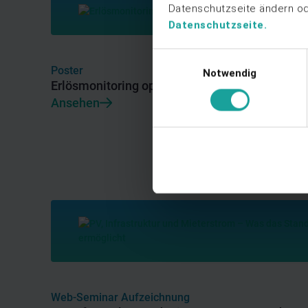
Datenschutzseite ändern ode
Datenschutzseite.
Einwilligungsauswahl
Poster
Notwendig
Erlösmonitoring optimieren mit opti.node Cock
Ansehen
Web-Seminar Aufzeichnung