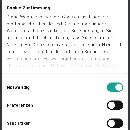
Cookie Zustimmung
Web-Seminar Aufzeichnung
Diese Website verwendet Cookies, um Ihnen die
Kommunale Beteiligung automatisiert umsetzen - § 6 EEG
bestmöglichen Inhalte und Dienste über unsere
in Wind- und Solarparks
Ansehen
Webseite anbieten zu können. Bitte bestätigen Sie
nachstehend durch anklicken, dass Sie sich mit der
Nutzung von Cookies einverstanden erklären. Hierdurch
können wir unsere Inhalte nach Ihren Bedürfnissen
weiter ausbauen. Für weitergehende Informationen
klicken Sie bitte auf "Details". Sie können Ihre Cookie
Zustimmung jederzeit auf unserer Datenschutzseite
Poster
Digitalisierung der kaufmännischen Betriebsführung
ändern oder widerrufen, indem Sie dort auf "Cookies
Einwilligungsauswahl
Ansehen
verwalten" klicken.
Hier geht's zu unserer
Notwendig
Datenschutzseite.
Präferenzen
Statistiken