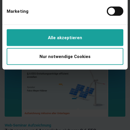
Praxis-Leitfaden
Expertenwissen zu Onsite-PPAs in Gewerbeimmobilien
Marketing
Ansehen
Alle akzeptieren
Nur notwendige Cookies
Web-Seminar Aufzeichnung