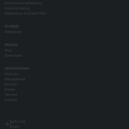
Kommunale Beteiligung
Erlösmonitoring
Mieterstrom & Onsite-PPAs
Produkt
Referenzen
Wissen
Blog
Downloads
Unternehmen
Über uns
Management
Karriere
Presse
Termine
Kontakt
opti.node
Login