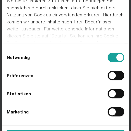
Webseite anbieten zu können. Bitte bestätigen Sie
nachstehend durch anklicken, dass Sie sich mit der
Poster
Nutzung von Cookies einverstanden erklären. Hierdurch
Digitalisierung der kaufmännischen Betriebsführung
können wir unsere Inhalte nach Ihren Bedürfnissen
Ansehen
weiter ausbauen. Für weitergehende Informationen
klicken Sie bitte auf "Details". Sie können Ihre Cookie
Zustimmung jederzeit auf unserer Datenschutzseite
ändern oder widerrufen, indem Sie dort auf "Cookies
Einwilligungsauswahl
verwalten" klicken.
Hier geht's zu unserer
Notwendig
Datenschutzseite.
Praxis-Leitfaden
Präferenzen
Expertenwissen zu Onsite-PPAs in Gewerbeimmobilien
Ansehen
Statistiken
Marketing