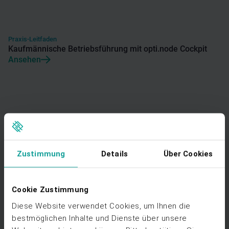
Praxis-Leitfaden
Kaufmännische Betriebsführung mit opti.node Cockpit
Ansehen
Web-Seminar Aufzeichnung
Zustimmung
Details
Über Cookies
Kommunale Beteiligung automatisiert umsetzen - § 6 EEG
in Wind- und Solarparks
Ansehen
Cookie Zustimmung
Diese Website verwendet Cookies, um Ihnen die
bestmöglichen Inhalte und Dienste über unsere