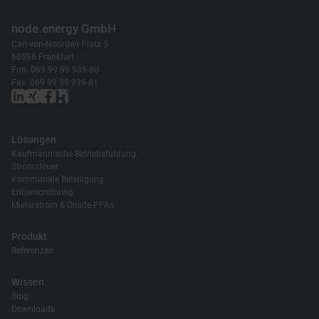
node.energy GmbH
Carl-von-Noorden-Platz 5
60596 Frankfurt
Fon: 069 99 99 939-80
Fax: 069 99 99 939-81
Lösungen
Kaufmännische Betriebsführung
Stromsteuer
Kommunale Beteiligung
Erlösmonitoring
Mieterstrom & Onsite-PPAs
Produkt
Referenzen
Wissen
Blog
Downloads