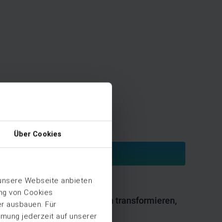
Über Cookies
 unsere Webseite anbieten
ung von Cookies
ien - Bestand wirtschaftlich transformieren,
er ausbauen. Für
mmung jederzeit auf unserer