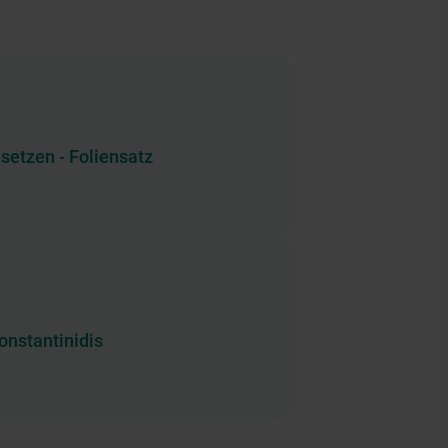
msetzen - Foliensatz
onstantinidis