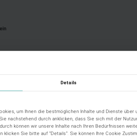
ein
Details
okies, um Ihnen die bestmöglichen Inhalte und Dienste über
Web-Seminar Aufzeichnung
 Sie nachstehend durch anklicken, dass Sie sich mit der Nutz
ten in der Praxis sicher
Mieterstrom in Büroimmobil
rdurch können wir unsere Inhalte nach Ihren Bedürfnissen weit
skalierbar und effizient
 klicken Sie bitte auf "Details". Sie können Ihre Cookie Zusti